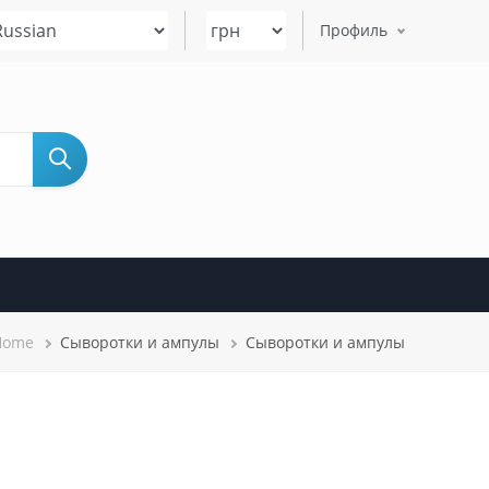
Select your language
Профиль
Строка
Home
Сыворотки и ампулы
Сыворотки и ампулы
навигации