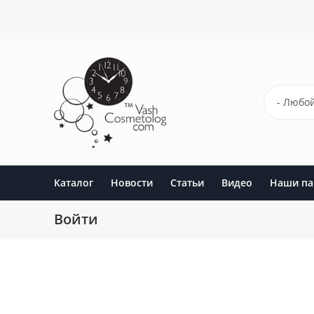
Перейти
к
основному
содержанию
- Любой
Каталог
Новости
Статьи
Видео
Наши па
Войти
Главные