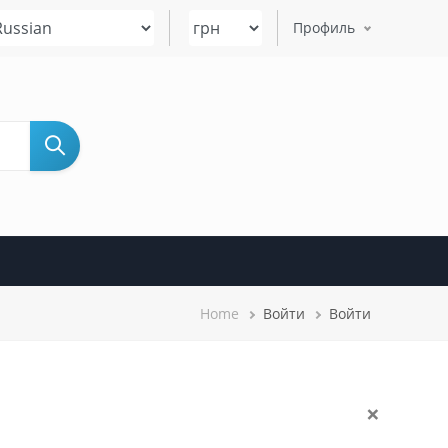
Select your language
Профиль
Строка
Home
Войти
Войти
навигации
×