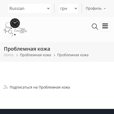
Перейти
Select your language
к
Профиль
основному
содержанию
Проблемная кожа
Строка
Home
Проблемная кожа
Проблемная кожа
навигации
Подписаться на Проблемная кожа